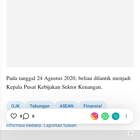
Pada tanggal 24 Agustus 2020, beliau dilantik menjadi 
Kepala Pusat Kebijakan Sektor Keuangan.
OJK
Tabungan
ASEAN
Finansial
Dewan Komisioner OJK
0
0
Informasi Redaksi
·
Laporkan tulisan
Tim Editor
Editor Section