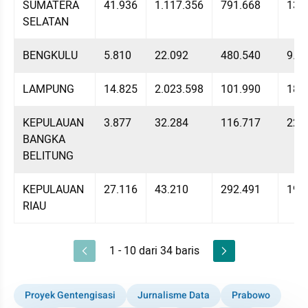
SUMATERA 
41.936
1.117.356
791.668
131
SELATAN
BENGKULU
5.810
22.092
480.540
9.4
LAMPUNG
14.825
2.023.598
101.990
180
KEPULAUAN 
3.877
32.284
116.717
226
BANGKA 
BELITUNG
KEPULAUAN 
27.116
43.210
292.491
196
RIAU
1 - 10 dari 34 baris
Proyek Gentengisasi
Jurnalisme Data
Prabowo