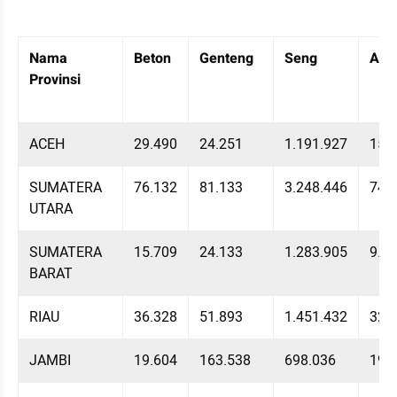
Table Embed
Menampilkan 10 data dari 34 data
Nama 
Beton
Genteng
Seng
Asb
Provinsi
ACEH
29.490
24.251
1.191.927
15.
SUMATERA 
76.132
81.133
3.248.446
74.
UTARA
SUMATERA 
15.709
24.133
1.283.905
9.1
BARAT
RIAU
36.328
51.893
1.451.432
32.
JAMBI
19.604
163.538
698.036
19.