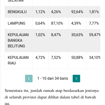
SELATAN
BENGKULU
1,12%
4,26%
92,64%
1,81%
LAMPUNG
0,64%
87,10%
4,39%
7,77%
KEPULAUAN 
1,02%
8,47%
30,63%
59,47%
BANGKA 
BELITUNG
KEPULAUAN 
4,72%
7,52%
50,88%
34,10%
RIAU
1 - 10 dari 34 baris
Sementara itu, jumlah rumah atap berdasarkan jenisnya 
di seluruh provinsi dapat dilihat dalam tabel di bawah 
ini. 