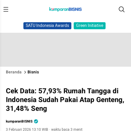
SATU Indonesia Awards
Green Initiative
Beranda
Bisnis
Cek Data: 57,93% Rumah Tangga di
Indonesia Sudah Pakai Atap Genteng,
31,48% Seng
kumparanBISNIS
3 Februari 2026 13:10 WIB
·
waktu baca 3 menit