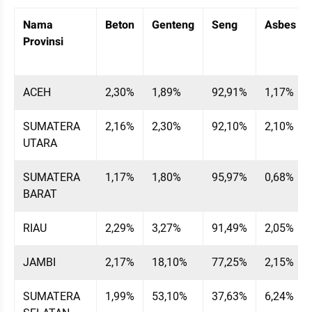
Table Embed
Menampilkan 10 data dari 34 data
Nama 
Beton
Genteng
Seng
Asbes
Provinsi
ACEH
2,30%
1,89%
92,91%
1,17%
SUMATERA 
2,16%
2,30%
92,10%
2,10%
UTARA
SUMATERA 
1,17%
1,80%
95,97%
0,68%
BARAT
RIAU
2,29%
3,27%
91,49%
2,05%
JAMBI
2,17%
18,10%
77,25%
2,15%
SUMATERA 
1,99%
53,10%
37,63%
6,24%