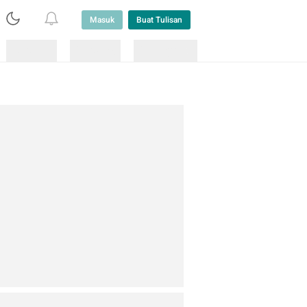
Masuk
Buat Tulisan
Loading
Loading
Lainnya