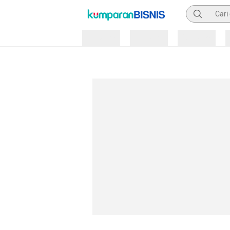
Pencarian
Loading
Loading
Loading