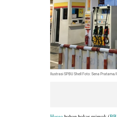
Ilustrasi SPBU Shell Foto: Sena Pratam
Harga
 bahan bakar minyak (
B