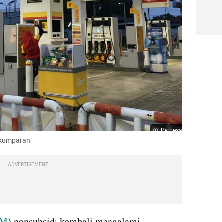
Perbesar
a/kumparan
ADVERTISEMENT
BM
) nonsubsidi kembali mengalami 