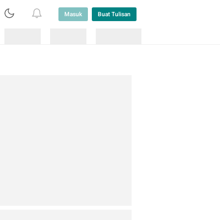
Masuk
Buat Tulisan
Loading
Loading
Lainnya