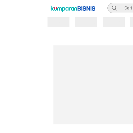
Pencarian
Loading
Loading
Loading