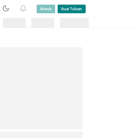
Masuk
Buat Tulisan
Loading
Loading
Lainnya