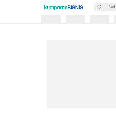
Pencarian
Loading
Loading
Loading