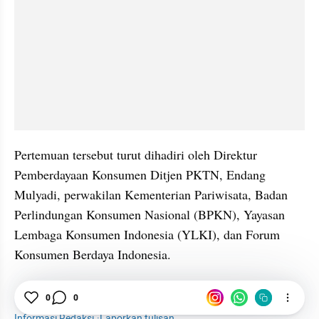
Pertemuan tersebut turut dihadiri oleh Direktur 
Pemberdayaan Konsumen Ditjen PKTN, Endang 
Mulyadi, perwakilan Kementerian Pariwisata, Badan 
Perlindungan Konsumen Nasional (BPKN), Yayasan 
Lembaga Konsumen Indonesia (YLKI), dan Forum 
Konsumen Berdaya Indonesia.
Gym
Kemendag
Sektor Riil
0
0
Informasi Redaksi
·
Laporkan tulisan