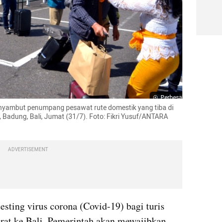
Perbesar
ambut penumpang pesawat rute domestik yang tiba di 
, Badung, Bali, Jumat (31/7). Foto: Fikri Yusuf/ANTARA 
ADVERTISEMENT
sting virus corona (Covid-19) bagi turis 
rat ke Bali. Pemerintah akan mewajibkan 