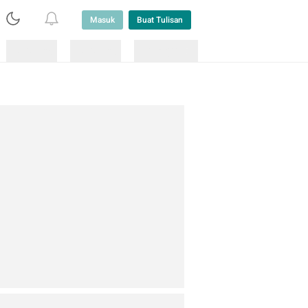
Masuk
Buat Tulisan
Loading
Loading
Lainnya