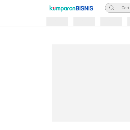
Pencarian
Loading
Loading
Loading