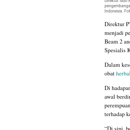
Direktur Sido
pengembangan 
Indonesia. Fo
Direktur P
menjadi p
Beam 2 and
Spesialis 
Dalam kese
obat 
herba
Di hadapan
awal berdi
perempuan 
terhadap k
“Di sini, b