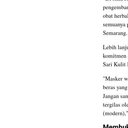
pengembang
obat herba
semuanya p
Semarang.
Lebih lanj
komitmen d
Sari Kulit
"Masker wa
beras yang
Jangan sam
tergilas o
(modern),"
Membuka