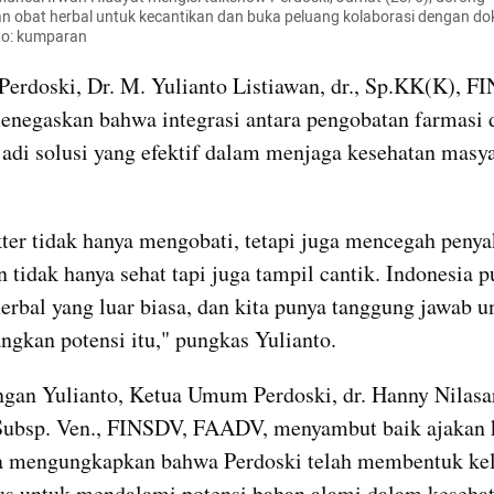
obat herbal untuk kecantikan dan buka peluang kolaborasi dengan dokter
to: kumparan
Perdoski, Dr. M. Yulianto Listiawan, dr., Sp.KK(K), FI
egaskan bahwa integrasi antara pengobatan farmasi d
adi solusi yang efektif dalam menjaga kesehatan masya
ter tidak hanya mengobati, tetapi juga mencegah penyak
n tidak hanya sehat tapi juga tampil cantik. Indonesia p
erbal yang luar biasa, dan kita punya tanggung jawab un
kan potensi itu," pungkas Yulianto.
gan Yulianto, Ketua Umum Perdoski, dr. Hanny Nilasari
Subsp. Ven., FINSDV, FAADV, menyambut baik ajakan k
 Ia mengungkapkan bahwa Perdoski telah membentuk ke
us untuk mendalami potensi bahan alami dalam kesehata