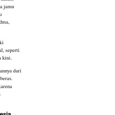
a jamu 
 
dma, 
i 
 seperti 
 kini.
nnya dari 
eras. 
karena 
 
esia