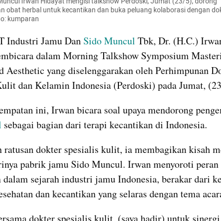
 Muncul Irwan Hidayat mengisi talkshow Perdoski, Jumat (23/5), dorong 
obat herbal untuk kecantikan dan buka peluang kolaborasi dengan dokter
to: kumparan
T Industri Jamu Dan 
Sido Muncul
 Tbk, Dr. (H.C.) Irwan
embicara dalam Morning Talkshow Symposium Masteri
 Aesthetic yang diselenggarakan oleh Perhimpunan Do
Kulit dan Kelamin Indonesia (Perdoski) pada Jumat, (23
mpatan ini, Irwan bicara soal upaya mendorong peng
l
 sebagai bagian dari terapi kecantikan di Indonesia.
 ratusan dokter spesialis kulit, ia membagikan kisah m
rinya pabrik jamu Sido Muncul. Irwan menyoroti peran 
dalam sejarah industri jamu Indonesia, berakar dari ke
esehatan dan kecantikan yang selaras dengan tema acar
ersama dokter spesialis kulit, (saya hadir) untuk sinergi