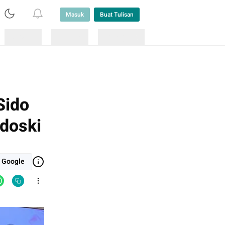
Masuk
Buat Tulisan
Loading
Loading
Lainnya
Sido
rdoski
i Google