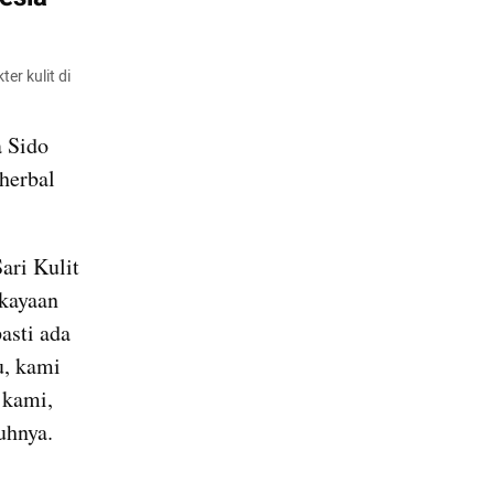
 kulit di 
 Sido 
erbal 
ri Kulit 
kayaan 
sti ada 
, kami 
kami, 
uhnya.