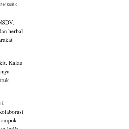
 kulit di 
NSDV, 
an herbal 
rakat 
it. Kalau 
unya 
tuk 
, 
olaborasi 
lompok 
n kulit 