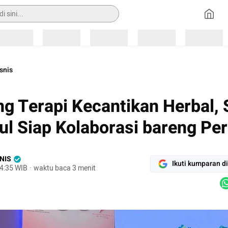
Loading
Loading
Loading
Loading
Loading
snis
g Terapi Kecantikan Herbal, 
l Siap Kolaborasi bareng Pe
NIS
Ikuti kumparan d
4:35 WIB
·
waktu baca 3 menit