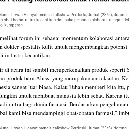
 Muncul Irwan Hidayat mengisi talkshow Perdoski, Jumat (23/5), dorong 
obat herbal untuk kecantikan dan buka peluang kolaborasi dengan dokter
to: kumparan
melihat forum ini sebagai momentum kolaborasi antara
 dokter spesialis kulit untuk mengembangkan potensi h
di industri kecantikan.
r di acara ini sambil memperkenalkan produk seperti Sa
n produk baru Aluss, yang merupakan antioksidan. Ke
esia sangat luar biasa. Kalau Tuhan memberi kita itu, pa
ngkin untuk membuat manusia lebih sehat. Karena itu
adi mitra bagi dunia farmasi. Berdasarkan pengalaman 
bal kami bisa mendampingi obat-obatan farmasi," imb
 Muncul Irwan Hidayat mengisi talkshow Perdoski, Jumat (23/5), dorong 