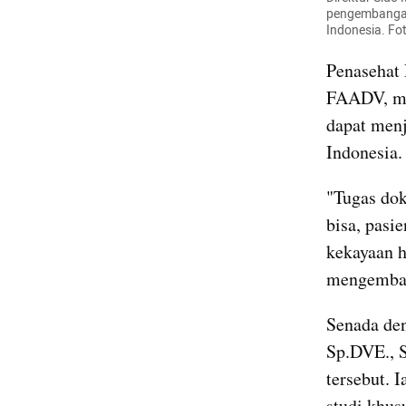
pengembangan 
Indonesia. Fo
Penasehat 
FAADV, men
dapat menj
Indonesia.
"Tugas dok
bisa, pasie
kekayaan h
mengembang
Senada den
Sp.DVE., 
tersebut.
studi khus