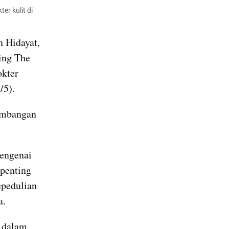
 kulit di 
 Hidayat, 
ng The 
kter 
/5).
embangan 
engenai 
penting 
pedulian 
a.
 dalam 