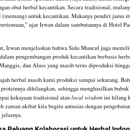
an obat herbal kecantikan. Secara tradisional, mulany
l (memang) untuk kecantikan. Makanya pendiri jamu itu
ertemuan,” ujar Irwan dalam sambutannya di Hotel Pa
ut, Irwan menjelaskan bahwa Sido Muncul juga memilik
alam pengembangan produk kecantikan berbasis herbal,
 Manggis, dan Aluss yang masih terus diproduksi hingga
jah herbal masih kami produksi sampai sekarang. Baha
 proteinnya dihilangkan, sehingga menghasilkan bubuk b
pai kekayaan tradisional atau 
local wisdom 
ini hilang 
leh zaman akibat kita begitu antusias dengan pengobatan
 jelasnya.
 Peluang Kolaborasi untuk Herbal Indon