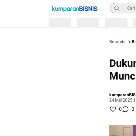
Pencarian
Loading
Loading
Loading
Beranda
Bi
Dukun
Muncu
kumparanBIS
24 Mei 2025 1
0
0