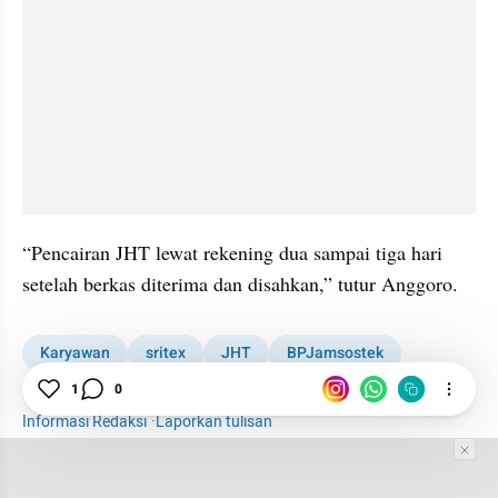
“Pencairan JHT lewat rekening dua sampai tiga hari 
setelah berkas diterima dan disahkan,” tutur Anggoro.
Karyawan
sritex
JHT
BPJamsostek
Sektor Riil
1
0
Informasi Redaksi
·
Laporkan tulisan
Tim Editor
Editor Section