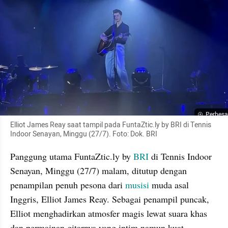
Perbesa
Elliot James Reay saat tampil pada FuntaZtic.ly by BRI di Tennis 
Indoor Senayan, Minggu (27/7). Foto: Dok. BRI
Panggung utama FuntaZtic.ly by 
BRI
 di Tennis Indoor 
Senayan, Minggu (27/7) malam, ditutup dengan 
penampilan penuh pesona dari 
musisi
 muda asal 
Inggris, Elliot James Reay. Sebagai penampil puncak, 
Elliot menghadirkan atmosfer magis lewat suara khas 
dan permainan gitarnya yang intim namun kuat.