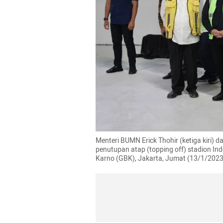
Menteri BUMN Erick Thohir (ketiga kiri) d
penutupan atap (topping off) stadion Ind
Karno (GBK), Jakarta, Jumat (13/1/202