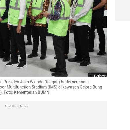
Perbesar
an Presiden Joko Widodo (tengah) hadiri seremoni 
oor Multifunction Stadium (IMS) di kawasan Gelora Bung 
3). Foto: Kementerian BUMN
ADVERTISEMENT