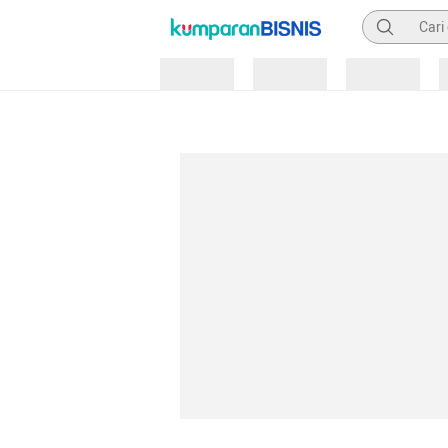
Pencarian
Loading
Loading
Loading