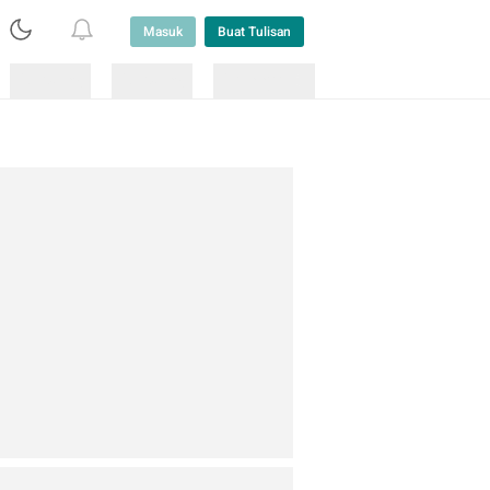
Masuk
Buat Tulisan
Loading
Loading
Lainnya