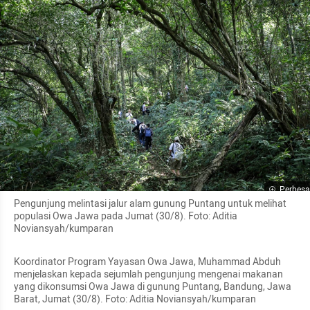
Perbesa
Pengunjung melintasi jalur alam gunung Puntang untuk melihat 
populasi Owa Jawa pada Jumat (30/8). Foto: Aditia 
Noviansyah/kumparan
Koordinator Program Yayasan Owa Jawa, Muhammad Abduh 
menjelaskan kepada sejumlah pengunjung mengenai makanan 
yang dikonsumsi Owa Jawa di gunung Puntang, Bandung, Jawa 
Barat, Jumat (30/8). Foto: Aditia Noviansyah/kumparan