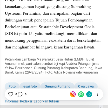
keanekaragaman hayati yang diusung Subholding 
Upstream Pertamina, dan merupakan bagian dari 
dukungan untuk pencapaian Tujuan Pembangunan 
Berkelanjutan atau Sustainable Development Goals 
(SDGs) poin 15, yaitu melindungi, memulihkan, dan 
mendukung penggunaan ekosistem darat berkelanjutan 
dan menghambat hilangnya keanekaragaman hayati.
Petani dari Lembaga Masyarakat Desa Hutan (LMDH) Bukit 
Amanah melayani calon pembeli biji kopi Arabika Priangan jenis 
Yellow Bourbone di Gunung Puntang, Kabupaten Bandung, Jawa 
Barat, Kamis (29/8/2024). Foto: Aditia Noviansyah/kumparan
Foto
esai foto
Gunung Puntang
Owa Jawa
0
0
Pertamina
Galeri Foto
Informasi Redaksi
·
Laporkan tulisan