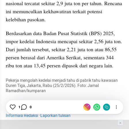
nasional tercatat sekitar 2,9 juta ton per tahun. Rencana 
ini memunculkan kekhawatiran terkait potensi 
kelebihan pasokan.
Berdasarkan data Badan Pusat Statistik (BPS) 2025, 
impor kedelai Indonesia mencapai sekitar 2,56 juta ton. 
Dari jumlah tersebut, sekitar 2,21 juta ton atau 86,55 
persen berasal dari Amerika Serikat, sementara 344 
ribu ton atau 13,45 persen dipasok dari negara lain.
Pekerja mengolah kedelai menjadi tahu di pabrik tahu kawasan 
Duren Tiga, Jakarta, Rabu (25/2/2026). Foto: Jamal 
Ramadhan/kumparan
Foto
1
Galeri Foto
0
Kedelai
Pabrik
Informasi Redaksi
·
Laporkan tulisan
Tim Editor
Editor Section