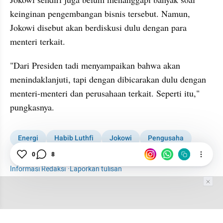
keinginan pengembangan bisnis tersebut. Namun, 
Jokowi disebut akan berdiskusi dulu dengan para 
menteri terkait.
"Dari Presiden tadi menyampaikan bahwa akan 
menindaklanjuti, tapi dengan dibicarakan dulu dengan 
menteri-menteri dan perusahaan terkait. Seperti itu," 
pungkasnya.
Energi
Habib Luthfi
Jokowi
Pengusaha
Korsel
Minyak
0
8
Informasi Redaksi
·
Laporkan tulisan
Tim Editor
Editor Section