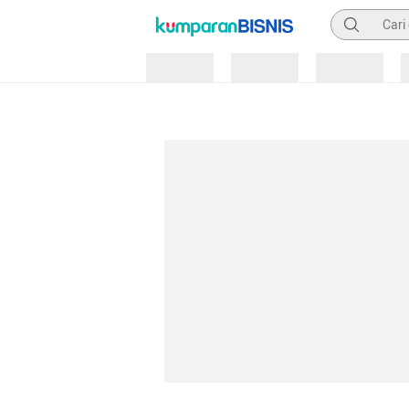
Pencarian
Loading
Loading
Loading