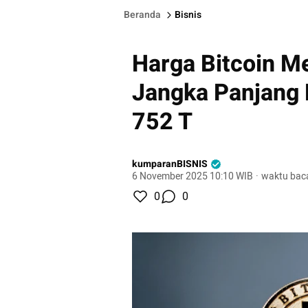
Beranda
Bisnis
Harga Bitcoin M
Jangka Panjang 
752 T
kumparanBISNIS
6 November 2025 10:10 WIB
·
waktu baca
0
0