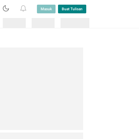
Masuk
Buat Tulisan
Loading
Loading
Lainnya