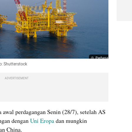
Perbesar
to: Shutterstock
ADVERTISEMENT
a awal perdagangan Senin (28/7), setelah AS 
ngan dengan
 Uni Eropa
 dan mungkin 
an China.