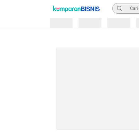
Pencarian
Loading
Loading
Loading