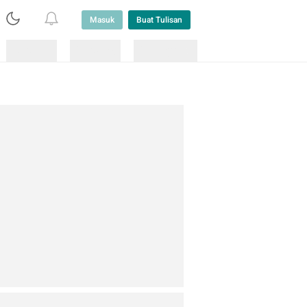
Masuk
Buat Tulisan
Loading
Loading
Lainnya