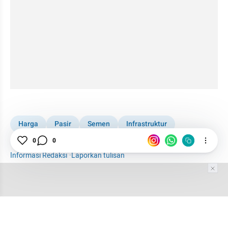
video story embed
Harga
Pasir
Semen
Infrastruktur
Bangunan
0
0
Informasi Redaksi
·
Laporkan tulisan
Tim Editor
Editor Section