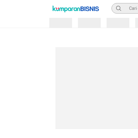
Pencarian
Loading
Loading
Loading