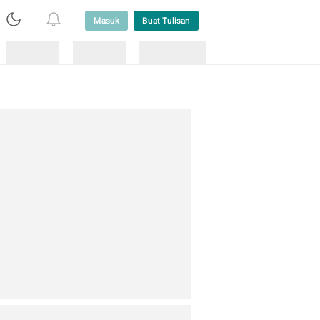
Masuk
Buat Tulisan
Loading
Loading
Lainnya