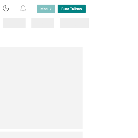
Masuk
Buat Tulisan
Loading
Loading
Lainnya