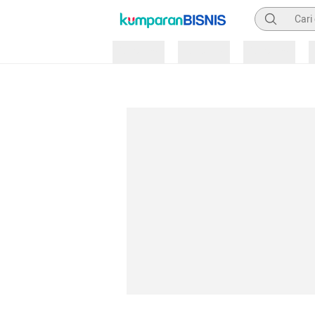
Pencarian
Loading
Loading
Loading