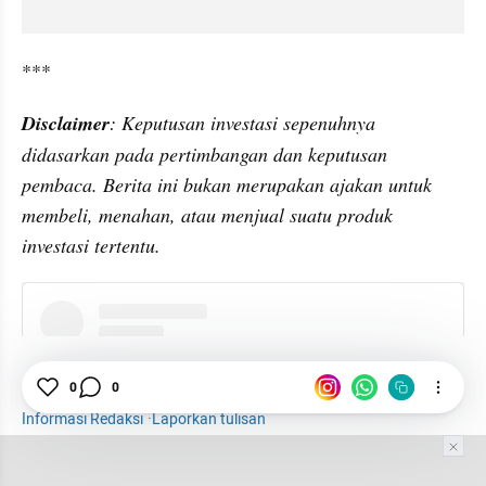
***
Disclaimer
: Keputusan investasi sepenuhnya 
didasarkan pada pertimbangan dan keputusan 
pembaca. Berita ini bukan merupakan ajakan untuk 
membeli, menahan, atau menjual suatu produk 
investasi tertentu.
instagram embed
IHSG Anjlok
IHSG
Bisnis
Bisnis Update
0
0
Informasi Redaksi
·
Laporkan tulisan
Tim Editor
Editor Section