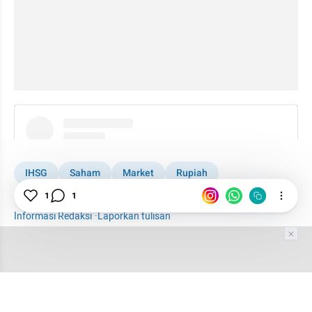
instagram embed
IHSG
Saham
Market
Rupiah
1
1
Rupiah Anjlok
Informasi Redaksi
·
Laporkan tulisan
Tim Editor
Editor Section