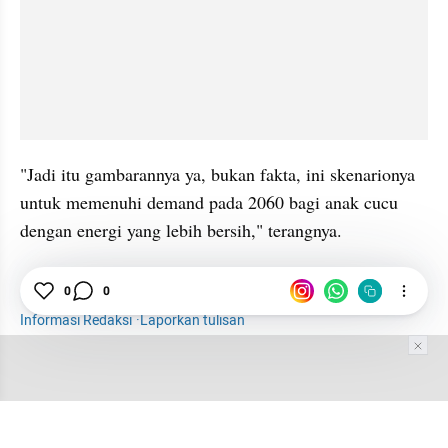
"Jadi itu gambarannya ya, bukan fakta, ini skenarionya 
untuk memenuhi demand pada 2060 bagi anak cucu 
dengan energi yang lebih bersih," terangnya.
Listrik
Pembangkit Listrik
PLTU
0
0
Informasi Redaksi
·
Laporkan tulisan
Tim Editor
Editor Section