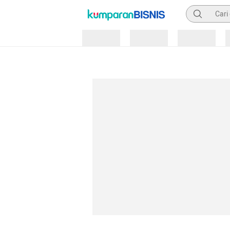
Pencarian
Loading
Loading
Loading