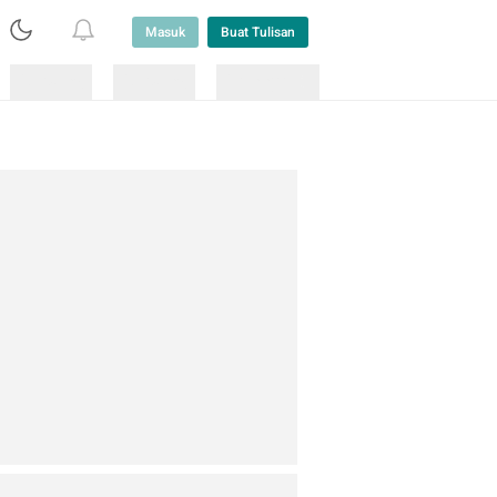
Masuk
Buat Tulisan
Loading
Loading
Lainnya