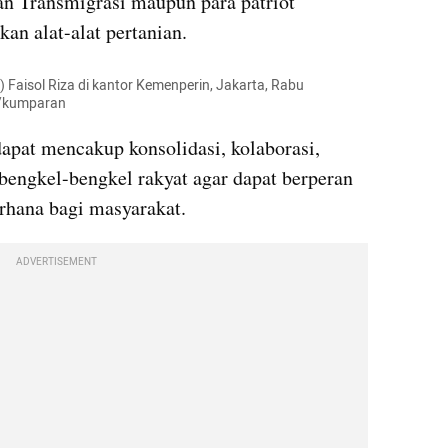
n Transmigrasi maupun para patriot 
n alat-alat pertanian.
 Faisol Riza di kantor Kemenperin, Jakarta, Rabu 
a/kumparan
pat mencakup konsolidasi, kolaborasi, 
engkel-bengkel rakyat agar dapat berperan 
rhana bagi masyarakat.
ADVERTISEMENT