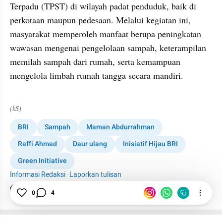
Terpadu (TPST) di wilayah padat penduduk, baik di 
perkotaan maupun pedesaan. Melalui kegiatan ini, 
masyarakat memperoleh manfaat berupa peningkatan 
wawasan mengenai pengelolaan sampah, keterampilan 
memilah sampah dari rumah, serta kemampuan 
mengelola limbah rumah tangga secara mandiri.
(kS)
BRI
Sampah
Maman Abdurrahman
Raffi Ahmad
Daur ulang
Inisiatif Hijau BRI
Green Initiative
Informasi Redaksi
·
Laporkan tulisan
Tim Editor
0
4
Editor Section