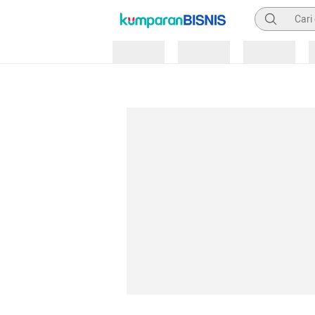
Pencarian
Loading
Loading
Loading