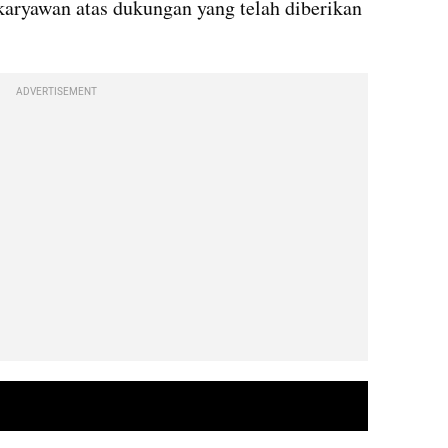
karyawan atas dukungan yang telah diberikan 
ADVERTISEMENT
embed from external kumparan