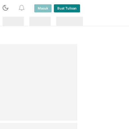
Masuk
Buat Tulisan
Loading
Loading
Lainnya