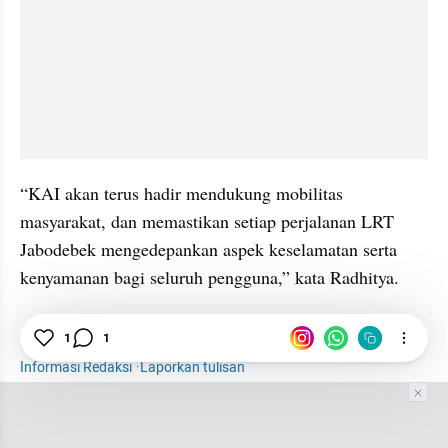
“KAI akan terus hadir mendukung mobilitas 
masyarakat, dan memastikan setiap perjalanan LRT 
Jabodebek mengedepankan aspek keselamatan serta 
kenyamanan bagi seluruh pengguna,” kata Radhitya.
Sektor Riil
Penumpang
LRT Jabodebek
WFH
1
1
Informasi Redaksi
·
Laporkan tulisan
Tim Editor
Editor Section