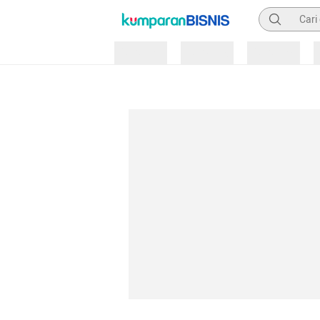
Pencarian
Loading
Loading
Loading