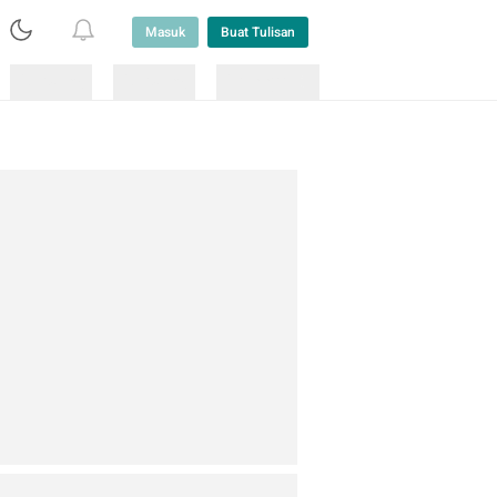
Masuk
Buat Tulisan
Loading
Loading
Lainnya