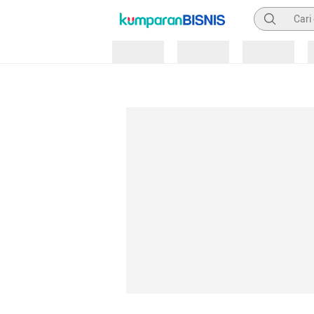
Pencarian
Loading
Loading
Loading