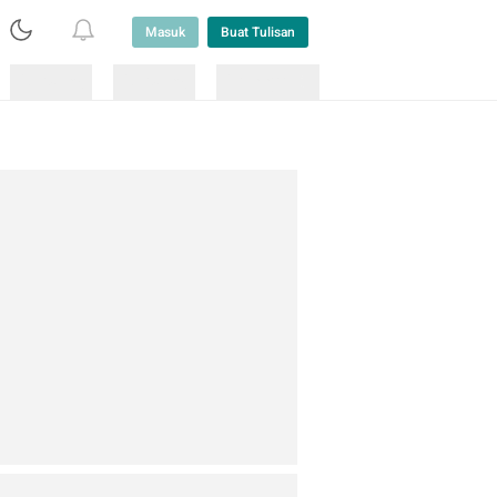
Masuk
Buat Tulisan
Loading
Loading
Lainnya