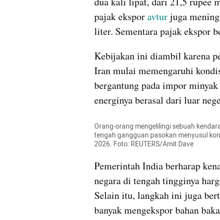
dua kali lipat, dari 21,5 rupee m
pajak ekspor 
avtur
 juga meningk
liter. Sementara pajak ekspor 
Kebijakan ini diambil karena pe
Iran mulai memengaruhi kondisi
bergantung pada impor minyak 
energinya berasal dari luar nege
Orang-orang mengelilingi sebuah kendara
tengah gangguan pasokan menyusul konfli
2026. Foto: REUTERS/Amit Dave
Pemerintah India berharap ken
negara di tengah tingginya har
Selain itu, langkah ini juga ber
banyak mengekspor bahan bakar,