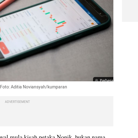
Perbesar
si. Foto: Aditia Noviansyah/kumparan
ADVERTISEMENT
awal mula kisah petaka Nonik, bukan nama 