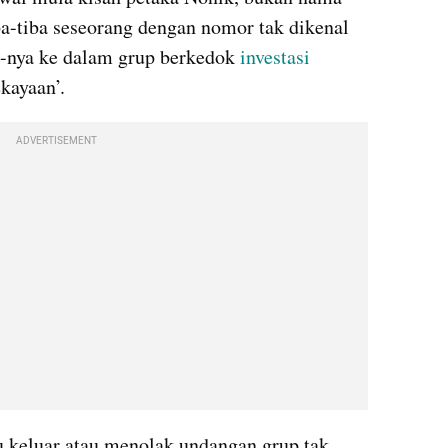
ba-tiba seseorang dengan nomor tak dikenal 
ya ke dalam grup berkedok 
investasi
kayaan’.
ADVERTISEMENT
u keluar atau menolak undangan grup tak 