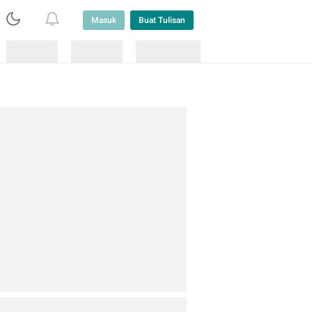
Masuk
Buat Tulisan
Loading
Loading
Lainnya