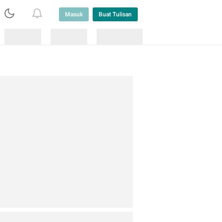
Masuk
Buat Tulisan
Loading
Loading
Lainnya