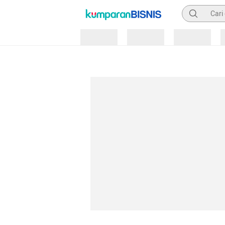
Pencarian
Loading
Loading
Loading