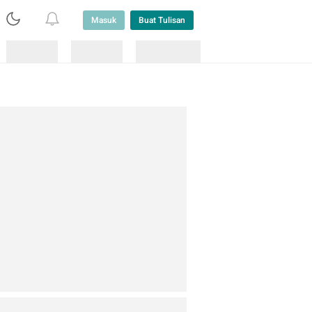
Masuk
Buat Tulisan
Loading
Loading
Lainnya