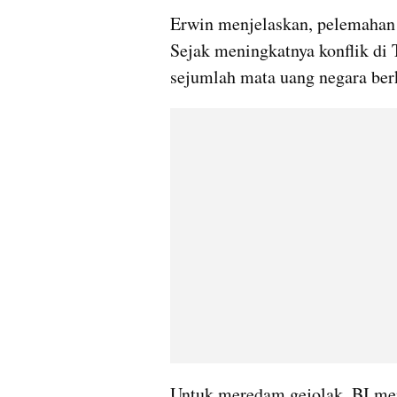
Erwin menjelaskan, pelemahan r
Sejak meningkatnya konflik di 
sejumlah mata uang negara be
Untuk meredam gejolak, BI meng