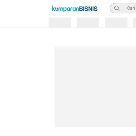
Pencarian
Loading
Loading
Loading