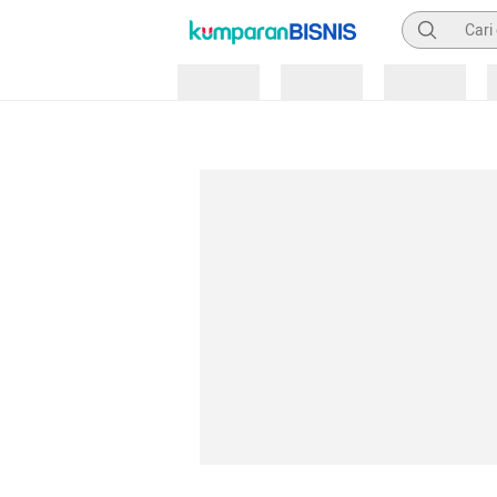
Pencarian
Loading
Loading
Loading