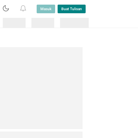
Masuk
Buat Tulisan
Loading
Loading
Lainnya