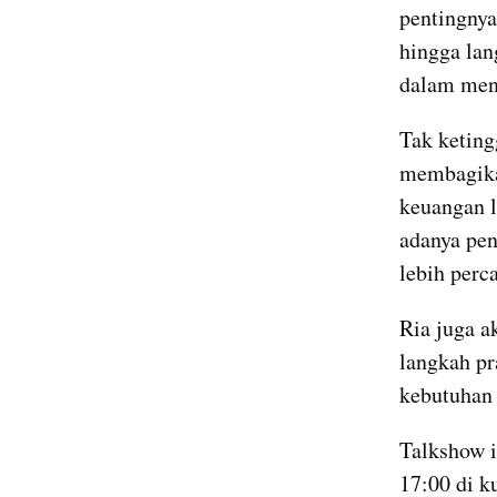
pentingnya
hingga lan
dalam men
Tak keting
membagikan
keuangan l
adanya pe
lebih perc
Ria juga a
langkah pr
kebutuhan
Talkshow i
17:00 di k