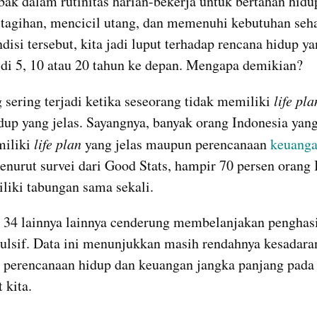
ebak dalam rutinitas harian-bekerja untuk bertahan hidup
agihan, mencicil utang, dan memenuhi kebutuhan sehar
isi tersebut, kita jadi luput terhadap rencana hidup yan
, di 5, 10 atau 20 tahun ke depan. Mengapa demikian?
g sering terjadi ketika seseorang tidak memiliki 
life pla
dup yang jelas. Sayangnya, banyak orang Indonesia yang 
iliki 
life plan
 yang jelas maupun perencanaan 
keuang
nurut survei dari Good Stats, hampir 70 persen orang I
liki tabungan sama sekali.
34 lainnya lainnya cenderung membelanjakan penghasi
ulsif. Data ini menunjukkan masih rendahnya kesadaran
 perencanaan hidup dan keuangan jangka panjang pada 
 kita.