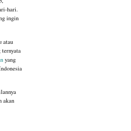
, 
i-hari. 
g ingin 
n 
atau 
ternyata 
an
 yang 
ndonesia 
lannya 
 akan 