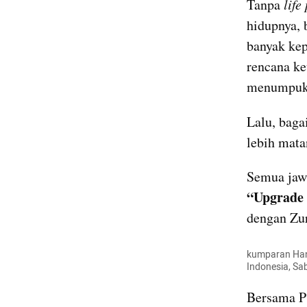
Tanpa
 life
hidupnya, 
banyak kep
rencana ke
menumpuk,
Lalu, bag
lebih mata
“Upgrade 
dengan Zur
kumparan Hang
Indonesia, Sa
Bersama Ps