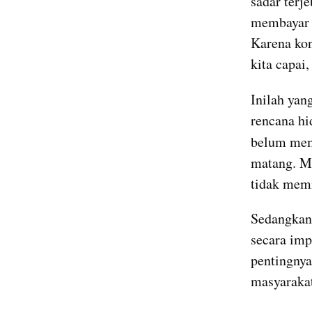
sadar terj
membayar t
Karena kond
kita capai
Inilah yan
rencana hi
belum mem
matang. Me
tidak memi
Sedangkan 
secara imp
pentingnya
masyarakat