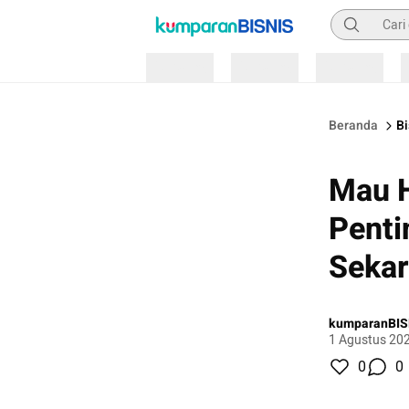
Pencarian
Loading
Loading
Loading
Beranda
Bi
Mau H
Penti
Seka
kumparanBIS
1 Agustus 20
0
0