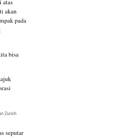
 atas 
i akan 
ampak pada 
 
ta bisa 
Semua jawabannya bisa kamu dapatkan di kumparan Hangout bertajuk 
rasi 
n Zurich 
s seputar 