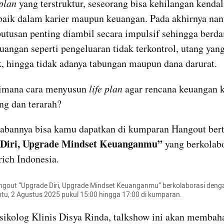
 plan
 yang terstruktur, seseorang bisa kehilangan kendali
baik dalam karier maupun keuangan. Pada akhirnya nant
utusan penting diambil secara impulsif sehingga berd
uangan seperti pengeluaran tidak terkontrol, utang yang
 hingga tidak adanya tabungan maupun dana darurat.
aimana cara menyusun
 life plan
 agar rencana keuangan ki
ng dan terarah?
Diri, Upgrade Mindset Keuanganmu” 
yang berkolabo
ich Indonesia.
out “Upgrade Diri, Upgrade Mindset Keuanganmu” berkolaborasi denga
btu, 2 Agustus 2025 pukul 15:00 hingga 17:00 di kumparan. 
ikolog Klinis Disya Rinda, talkshow ini akan membaha