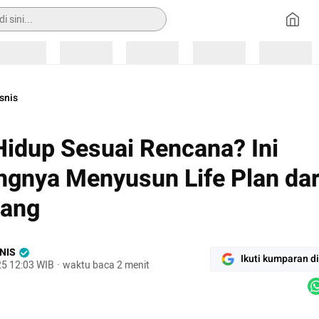
Loading
Loading
Loading
Loading
Loading
snis
idup Sesuai Rencana? Ini
ngnya Menyusun Life Plan dar
rang
NIS
Ikuti kumparan d
25 12:03 WIB
·
waktu baca 2 menit