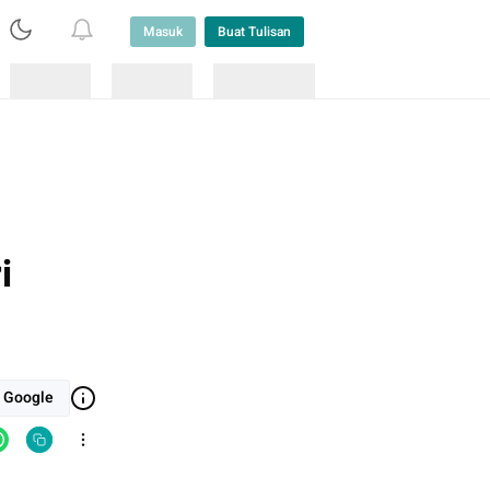
Masuk
Buat Tulisan
Loading
Loading
Lainnya
i
i Google