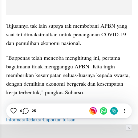
Tujuannya tak lain supaya tak membebani APBN yang 
saat ini dimaksimalkan untuk penanganan COVID-19 
dan pemulihan ekonomi nasional.
"Bappenas telah mencoba menghitung ini, pertama 
bagaimana tidak mengganggu APBN. Kita ingin 
memberikan kesempatan seluas-luasnya kepada swasta, 
dengan demikian ekonomi bergerak dan kesempatan 
kerja terbentuk," pungkas Suharso.
Ibu Kota Baru
Jokowi
APBN
IKN
4
25
Informasi Redaksi
·
Laporkan tulisan
Tim Editor
Editor Section