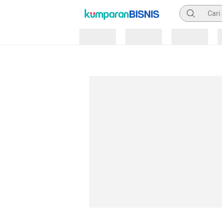
Pencarian
Loading
Loading
Loading