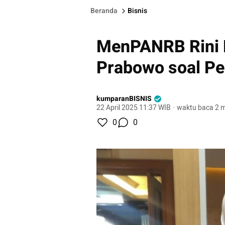
Beranda
Bisnis
MenPANRB Rini 
Prabowo soal P
kumparanBISNIS
22 April 2025 11:37 WIB
·
waktu baca 2 m
0
0