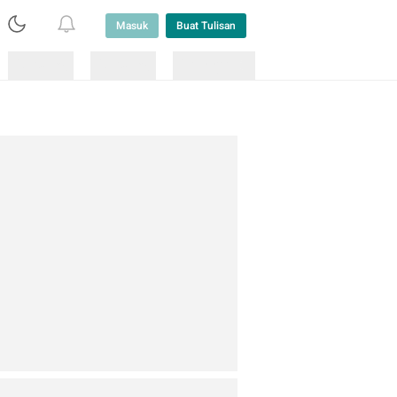
Masuk
Buat Tulisan
Loading
Loading
Lainnya