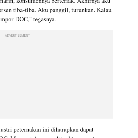
emarin, konsumennya berteriak. Akhirnya aku 
sen tiba-tiba. Aku panggil, turunkan. Kalau 
 impor DOC," tegasnya.
ADVERTISEMENT
stri peternakan ini diharapkan dapat 