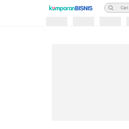
Pencarian
Loading
Loading
Loading