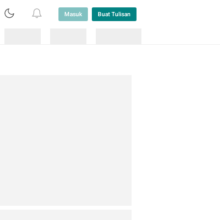
Masuk
Buat Tulisan
Loading
Loading
Lainnya