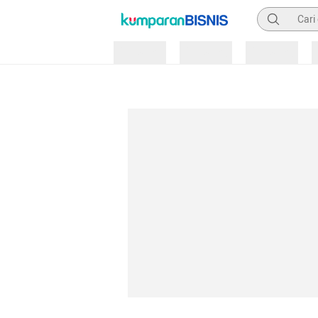
Pencarian
Loading
Loading
Loading