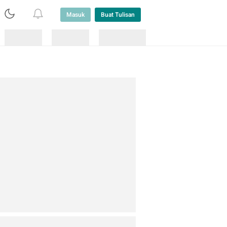
Masuk
Buat Tulisan
Loading
Loading
Lainnya