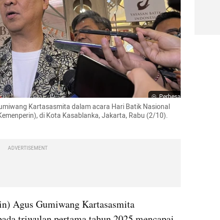
Perbesar
umiwang Kartasasmita dalam acara Hari Batik Nasional 
emenperin), di Kota Kasablanka, Jakarta, Rabu (2/10). 
ADVERTISEMENT
rin) Agus Gumiwang Kartasasmita 
 pada triwulan pertama tahun 2025 mencapai 