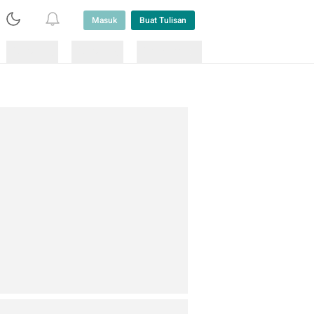
Masuk
Buat Tulisan
Loading
Loading
Lainnya