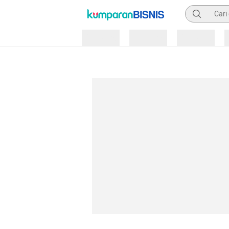
Pencarian
Loading
Loading
Loading