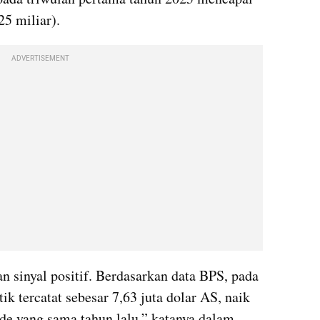
25 miliar).
ADVERTISEMENT
n sinyal positif. Berdasarkan data BPS, pada 
tik tercatat sebesar 7,63 juta dolar AS, naik 
de yang sama tahun lalu,” katanya dalam 