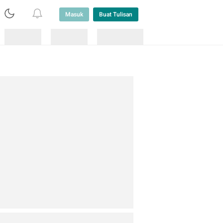
Masuk
Buat Tulisan
Loading
Loading
Lainnya