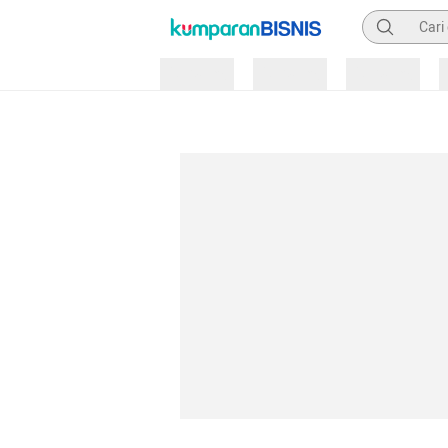
Pencarian
Loading
Loading
Loading