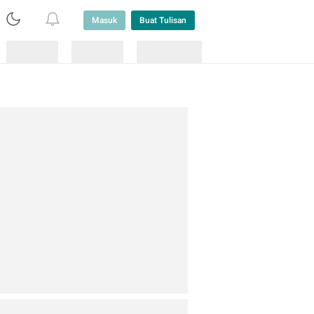
Masuk
Buat Tulisan
Loading
Loading
Lainnya