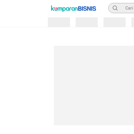
Pencarian
Loading
Loading
Loading