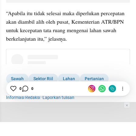
“Apabila itu tidak selesai maka diperlukan percepatan 
akan diambil alih oleh pusat, Kementerian ATR/BPN 
untuk kecepatan tata ruang mengenai lahan sawah 
berkelanjutan itu,” jelasnya.
instagram embed
Sawah
Sektor Riil
Lahan
Pertanian
Kementerian ATR
0
0
Informasi Redaksi
·
Laporkan tulisan
Tim Editor
Editor Section