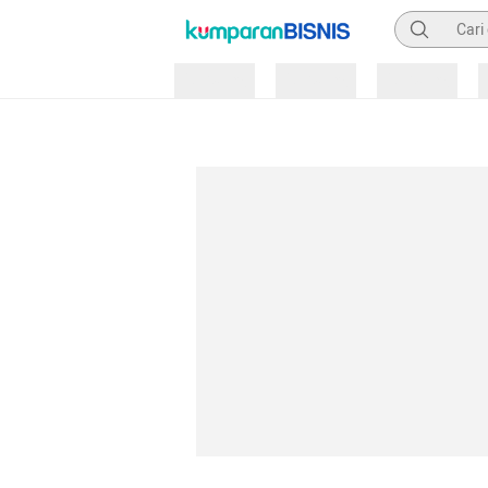
Pencarian
Loading
Loading
Loading