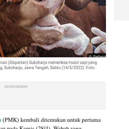
Perbesar
nan (Dispertan) Sukoharjo memeriksa mulut sapi yang 
g, Sukoharjo, Jawa Tengah, Sabtu (14/5/2022). Foto: 
ADVERTISEMENT
u
 (PMK) kembali ditemukan untuk pertama 
mur pada Kamis (28/4). Wabah yang 