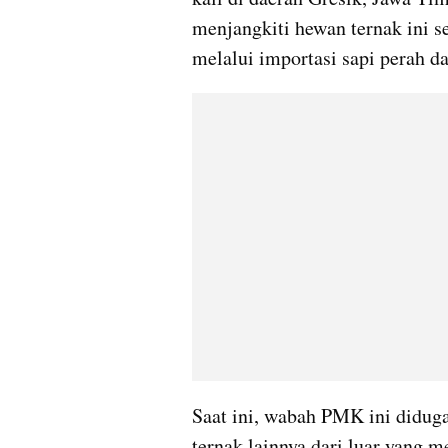
menjangkiti hewan ternak ini s
melalui importasi sapi perah d
Saat ini, wabah PMK ini diduga
ternak lainnya dari luar yang m