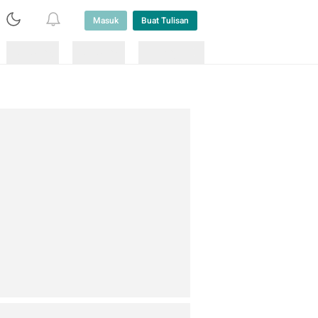
Masuk
Buat Tulisan
Loading
Loading
Lainnya