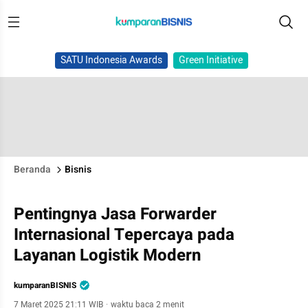
SATU Indonesia Awards
Green Initiative
Beranda
Bisnis
Pentingnya Jasa Forwarder
Internasional Tepercaya pada
Layanan Logistik Modern
kumparanBISNIS
7 Maret 2025 21:11 WIB
·
waktu baca 2 menit