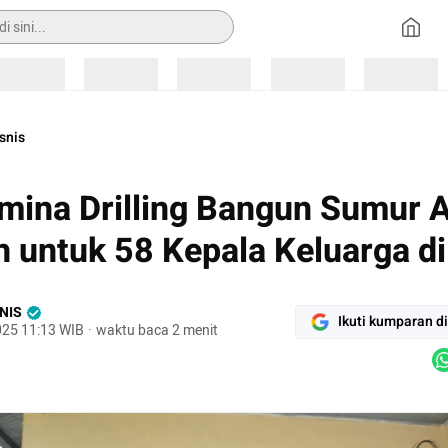
Loading
Loading
Loading
Loading
Loading
snis
mina Drilling Bangun Sumur A
h untuk 58 Kepala Keluarga di
NIS
Ikuti kumparan d
025 11:13 WIB
·
waktu baca 2 menit