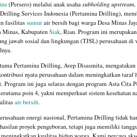
ina
 (Persero) melalui anak usaha 
subholding upstream
,
Drilling Services Indonesia (Pertamina Drilling), mem
fasilitas 
sumur
 air bersih bagi warga Desa Minas Jaya
 Minas, Kabupaten 
Siak
, Riau. Program ini merupakan 
ung jawab sosial dan lingkungan (TJSL) perusahaan di w
lnya.
tama Pertamina Drilling, Avep Disasmita, mengatakan 
kontribusi nyata perusahaan dalam meningkatkan taraf h
. Program ini juga selaras dengan program Asta Cita P
terutama poin 4, yakni memperkuat sistem kesehatan na
litas 
air bersih
.
erusahaan energi nasional, Pertamina Drilling tidak han
hasilan proyek pengeboran, tetapi juga memiliki tangg
eningkatkan kualitas hidup warga. Kami percaya akses