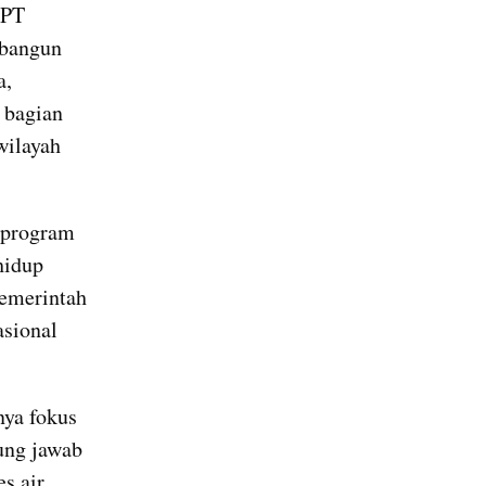
 PT 
bangun 
, 
bagian 
ilayah 
program 
idup 
emerintah 
sional 
ya fokus 
ung jawab 
 air 