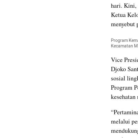
hari. Kini
Ketua Kel
menyebut 
Program Keman
Kecamatan Min
Vice Presi
Djoko San
sosial lin
Program Pe
kesehatan 
“Pertamina
melalui pe
mendukung