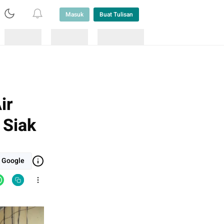
Masuk
Buat Tulisan
Loading
Loading
Lainnya
ir
 Siak
i Google