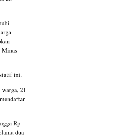
uhi 
arga 
kan 
 Minas 
atif ini. 
warga, 21 
mendaftar 
ngga Rp 
elama dua 