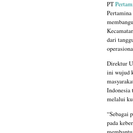
PT 
Pertam
Pertamina 
membangun 
Kecamatan
dari tangg
operasiona
Direktur U
ini wujud 
masyarakat
Indonesia 
melalui kua
“Sebagai p
pada keber
membantu m