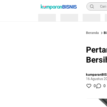
Pencarian
Loading
Loading
Loading
Beranda
Bi
Perta
Bersi
kumparanBIS
16 Agustus 2
0
0