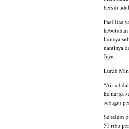
bersih adal
Fasilitas 
kebutuhan 
lainnya se
nantinya d
Jaya.
Lurah Mina
“Air adala
keluarga s
sebagai pe
Sebelum pr
50 ribu pe