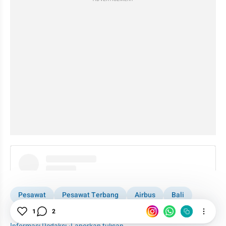
instagram embed
Pesawat
Pesawat Terbang
Airbus
Bali
1
2
Emirates
Airbus A380-800
Infrastruktur