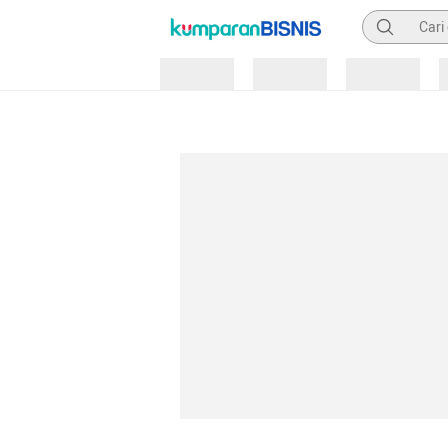
Pencarian
Loading
Loading
Loading