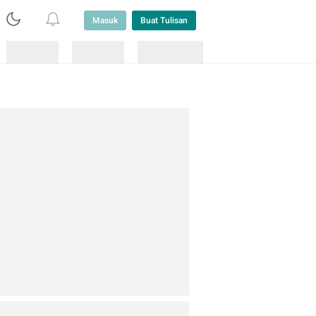
Masuk
Buat Tulisan
Loading
Loading
Lainnya