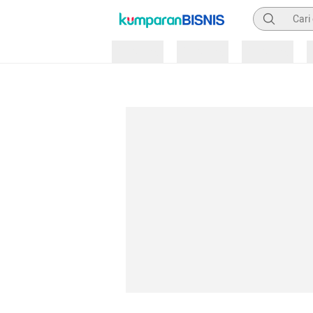
Pencarian
Loading
Loading
Loading