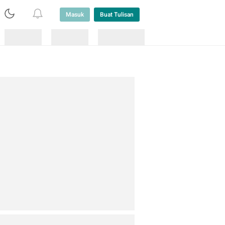
Masuk
Buat Tulisan
Loading
Loading
Lainnya