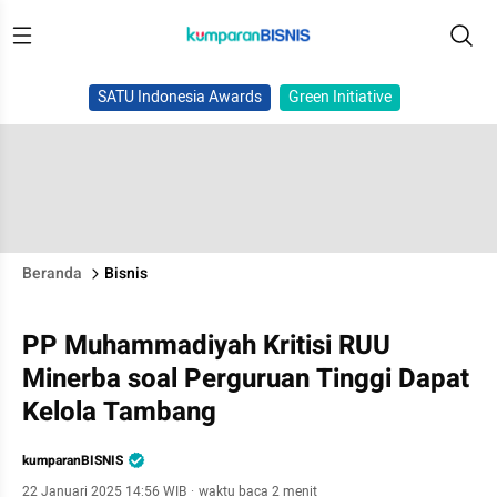
SATU Indonesia Awards
Green Initiative
Beranda
Bisnis
PP Muhammadiyah Kritisi RUU
Minerba soal Perguruan Tinggi Dapat
Kelola Tambang
kumparanBISNIS
22 Januari 2025 14:56 WIB
·
waktu baca 2 menit