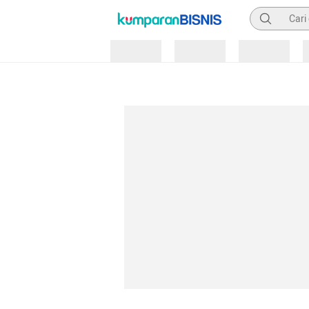
Pencarian
Loading
Loading
Loading