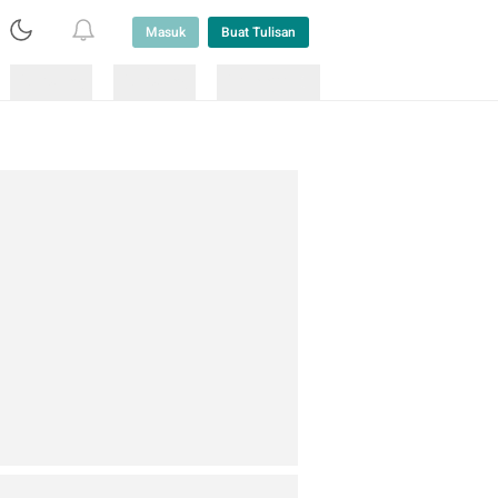
Masuk
Buat Tulisan
Loading
Loading
Lainnya